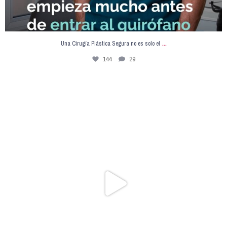
...
Una Cirugía Plástica Segura no es solo el
144
29
Usé inteligencia artificial para resolver un caso
...
140
13