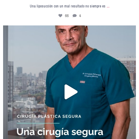
...
Una liposucción con un mal resultado no siempre es
66
4
Una Cirugía Plástica Segura no es solo el
...
144
29